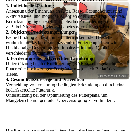
1. Individuelle Beratung
Anpassung der Ernährung an Alter, Rasse, Gesundheitszustand,
Aktivitätslevel und mögliche Allergien oder Unverträglichkeiten.
Berücksichtigung spezieller diätetischer Anforderungen,
z. B. bei Niereninsuffizienz, Diabetes oder Übergewicht.
2. Objektive Produktempfehlungen
Keine Bindung an bestimmte Futtermarken oder Hersteller,
wodurch nur das beste und passendste Futter empfohlen wird.
Unabhängige Bewertung von Inhaltsstoffen und Qualität
verschiedener Futtermittel.
3. Förderung einer artgerechten Ernährung
Unterstützung bei der Rohfütterung (BARF), selbstgekochtem
Futter oder hochwertigen Fertigfuttern – je nach Bedarf des
Tieres.
4. Gesundheitsvorsorge und Prävention
Vermeidung von ernährungsbedingten Erkrankungen durch eine
bedarfsgerechte Fütterung.
Unterstützung bei der Optimierung des Futterplans, um
Mangelerscheinungen oder Überversorgung zu verhindern.
Die Praxis ist zu weit weg? Dann kann die Beratung auch online