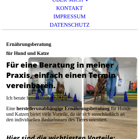
KONTAKT
IMPRESSUM
DATENSCHUTZ
Ernährungsberatung
für Hund und Katze
Für eine Beratung in meiner
Praxis, einfach einen Termin
vereinbaren.
Ich berate herstellerunabhängig!
Eine
herstellerunabhängige Ernährungsberatung
für Hunde
und Katzen bietet viele Vorteile, da sie sich ausschließlich an
den individuellen Bedürfnissen des Tieres orientiert.
Hier sind die wichtigsten Vorteile: